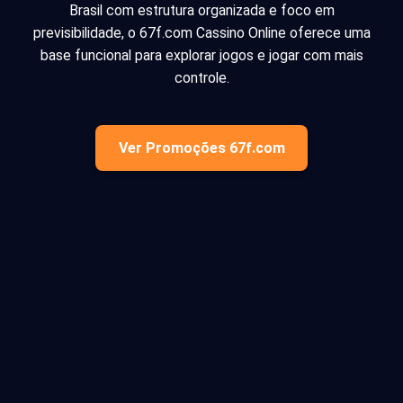
Brasil com estrutura organizada e foco em
previsibilidade, o 67f.com Cassino Online oferece uma
base funcional para explorar jogos e jogar com mais
controle.
Ver Promoções 67f.com