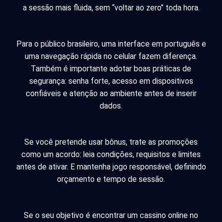
a sessão mais fluida, sem “voltar ao zero” toda hora.
Para o público brasileiro, uma interface em português e
uma navegação rápida no celular fazem diferença.
Também é importante adotar boas práticas de
segurança: senha forte, acesso em dispositivos
confiáveis e atenção ao ambiente antes de inserir
dados.
Se você pretende usar bônus, trate as promoções
como um acordo: leia condições, requisitos e limites
antes de ativar. E mantenha jogo responsável, definindo
orçamento e tempo de sessão.
Se o seu objetivo é encontrar um cassino online no