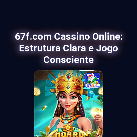
67f.com Cassino Online:
Estrutura Clara e Jogo
Consciente