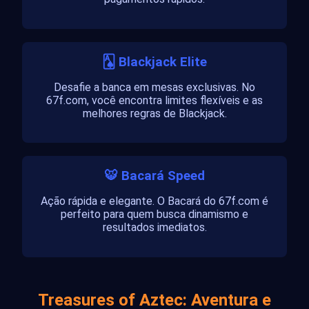
🂡 Blackjack Elite
Desafie a banca em mesas exclusivas. No
67f.com, você encontra limites flexíveis e as
melhores regras de Blackjack.
🐯 Bacará Speed
Ação rápida e elegante. O Bacará do 67f.com é
perfeito para quem busca dinamismo e
resultados imediatos.
Treasures of Aztec: Aventura e