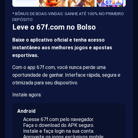
* BÔNUS DE BOAS-VINDAS: GANHE ATÉ 100% NO PRIMEIRO
DEPÓSITO
Leve o 67f.com no Bolso
Baixe o aplicativo oficial e tenha acesso
instantâneo aos melhores jogos e apostas
esportivas.
Com o app 67f.com, você nunca perde uma
oportunidade de ganhar. Interface rápida, segura e
otimizada para seu dispositivo.
Instale agora:
Android
Acesse 67f.com pelo navegador.
Faça o download do APK seguro.
Instale e faça login na sua conta.
Aproveite os jogos exclusivos mobile.