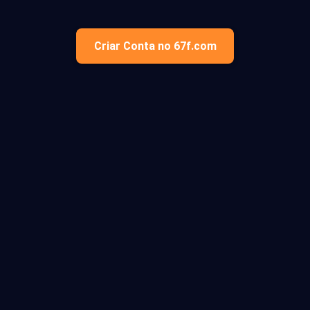
Criar Conta no 67f.com