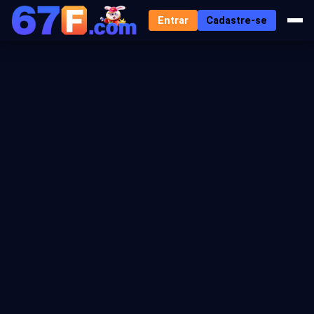
Entrar
Cadastre-se