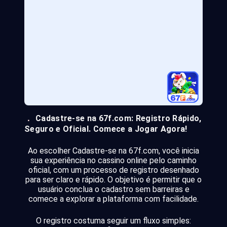
Cadastre-se na 67f.com: Registro Rápido,
Seguro e Oficial. Comece a Jogar Agora!
Ao escolher Cadastre-se na 67f.com, você inicia
sua experiência no cassino online pelo caminho
oficial, com um processo de registro desenhado
para ser claro e rápido. O objetivo é permitir que o
usuário conclua o cadastro sem barreiras e
comece a explorar a plataforma com facilidade.
O registro costuma seguir um fluxo simples: